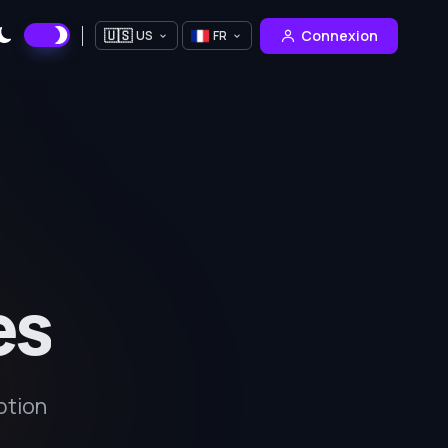
🇺🇸
Connexion
US
FR
es
ption