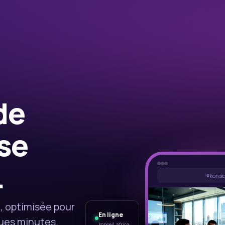
de
ise
.
konsei
🔒
, optimisée pour
En ligne
ques minutes.
konseil.africa