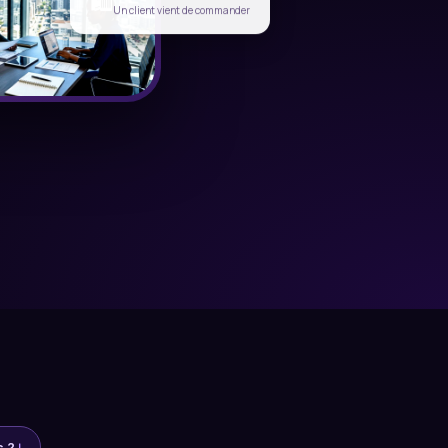
🛍️
Un client vient de commander
s ?
↓