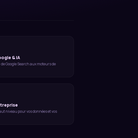
oogle & IA
: de Google Search aux moteurs de
treprise
aut niveau pour vos données et vos