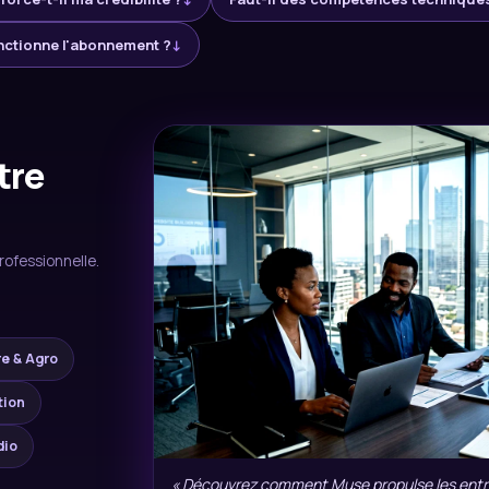
ctionne l'abonnement ?
↓
tre
rofessionnelle.
re & Agro
tion
dio
« Découvrez comment Muse propulse les entre