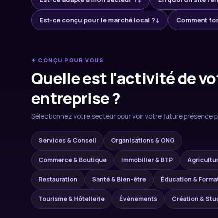
Est-ce conçu pour le marché local ?
↓
Comment fon
✦ CONÇU POUR VOUS
Quelle est l'activité de vo
entreprise ?
Sélectionnez votre secteur pour voir votre future présence p
Services & Conseil
Organisations & ONG
Commerce & Boutique
Immobilier & BTP
Agricultu
Restauration
Santé & Bien-être
Éducation & Forma
Tourisme & Hôtellerie
Évènements
Création & Stu