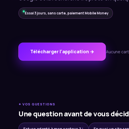
Essai 3 jours, sans carte, paiement Mobile Money
Télécharger l'application →
Aucune cart
✦ VOS QUESTIONS
Une question avant de vous décid
Est-ce adapté à mon secteur ?
↓
En quoi un site ren