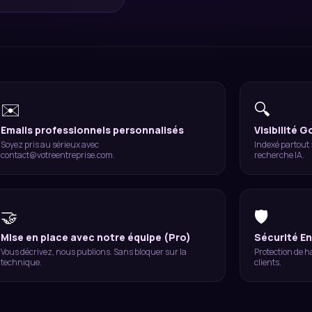
✉️
🔍
Emails professionnels personnalisés
Visibilité G
Soyez pris au sérieux avec
Indexé partout 
contact@votreentreprise.com.
recherche IA.
🤝
🛡️
Mise en place avec notre équipe (Pro)
Sécurité En
Vous décrivez, nous publions. Sans bloquer sur la
Protection de h
technique.
clients.