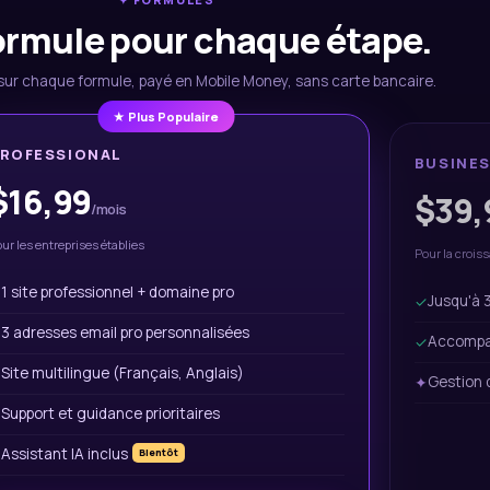
ormule pour chaque étape.
i sur chaque formule, payé en Mobile Money, sans carte bancaire.
★ Plus Populaire
ROFESSIONAL
BUSINE
$16,99
$39,
/mois
ur les entreprises établies
Pour la crois
1 site professionnel + domaine pro
✓
Jusqu'à 3
✓
3 adresses email pro personnalisées
✓
Accompa
✓
Site multilingue (Français, Anglais)
✓
Gestion d
✦
Support et guidance prioritaires
✓
Assistant IA inclus
✦
Bientôt