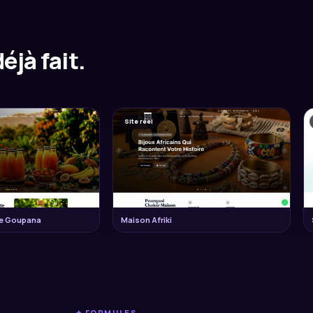
éjà fait.
Site réel
 de Goupana
Maison Afriki
✦ FORMULES