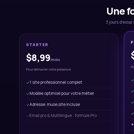
Une f
3 jours d'essa
P
STARTER
$8,99
/mois
Po
Pour démarrer votre présence
1 site professionnel complet
✓
Modèle optimisé pour votre métier
✓
Adresse .muse.site incluse
✓
Email pro & Multilingue : formule Pro
—