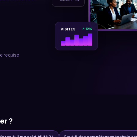
VISITES
↗ 12%
e requise
er ?
force-t-il ma crédibilité ?
↓
Faut-il des compétences technique