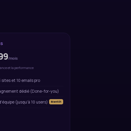
SS
99
/mois
sance et la performance
 sites et 10 emails pro
gnement dédié (Done-for-you)
'équipe (jusqu'à 10 users)
Bientôt